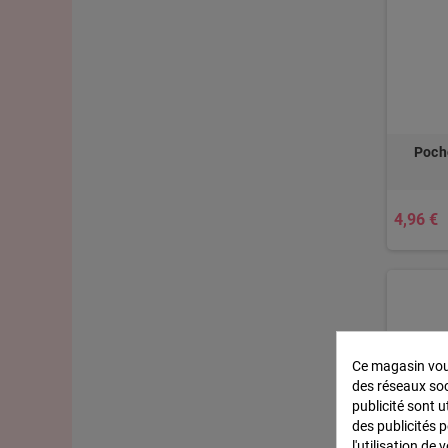
Poch
4,96 €
Ce magasin vous
des réseaux soci
publicité sont u
des publicités 
l'utilisation de