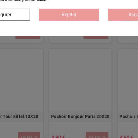
oir Déco Ecriture
Pochoir Halloween Fil à
Pocho
igurer
Rejeter
Acce
Gouttes
Linge 20X20
4,90 €
4,90 €
ACHETER
ACHETER
r Tour Eiffel 13X20
Pochoir Bonjour Paris 20X20
Pochoir 
4,90 €
4,90 €
DÉTAILS
DÉTAILS