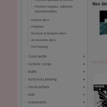
Nos Un
Pochoirs souples - adhésifs -
repositionnables
Feutres déco
Paillettes
Encreurs & tampons déco
Accessoires déco
Dot Painting
Custo textile
Il y a 101 
Carterie / scrap
Bullet
Ecriture & Lettering
Cire & cachets
Kids
Evénements