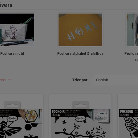
ivers
Pochoirs motif
Pochoirs alphabet & chiffres
Pochoirs
r
produits.
Trier par :
Choisir