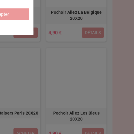
ir Halloween Boo
Pochoir Allez La Belgique
pter
20X20
20X20
4,90 €
ACHETER
DÉTAILS
Baisers Paris 20X20
Pochoir Allez Les Bleus
20X20
4,90 €
ACHETER
DÉTAILS