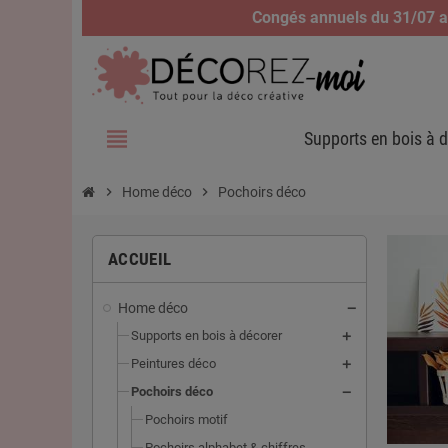
Congés annuels du 31/07 au
view_headline
Supports en bois à d
chevron_right
Home déco
chevron_right
Pochoirs déco
ACCUEIL
Home déco
Supports en bois à décorer
Peintures déco
Pochoirs déco
Pochoirs motif
Pochoirs alphabet & chiffres