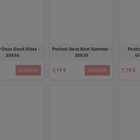
r Deco Good Vibes -
Pochoir Deco Best Summer -
Pocho
30X30
30X30
Gl
7,19 €
7,19 €
ACHETER
ACHETER