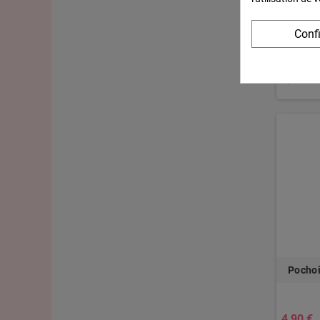
Poch
Conf
4,96 €
Pochoi
4,90 €