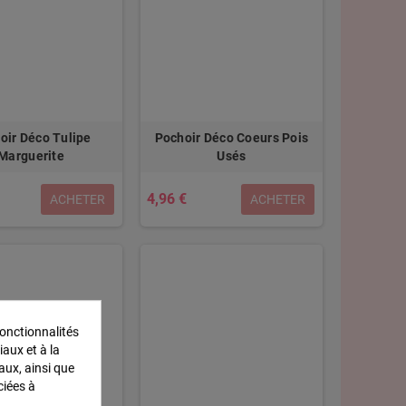
oir Déco Tulipe
Pochoir Déco Coeurs Pois
Marguerite
Usés
4,96 €
ACHETER
ACHETER
onctionnalités
iaux et à la
aux, ainsi que
ciées à