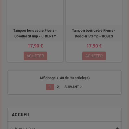
Tampon bois cadre Fleurs -
Tampon bois cadre Fleurs -
Doodler Stamp - LIBERTY
Doodler Stamp - ROSES
17,90 €
17,90 €
ACHETER
ACHETER
Affichage 1-48 de 90 article(s)
1
2
navigate_next
SUIVANT
ACCUEIL
Home déco