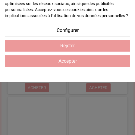
optimisées sur les réseaux sociaux, ainsi que des publicités
personnalisées. Acceptez-vous ces cookies ainsi que les
implications associées à l'utilisation de vos données personnelles ?
Configurer
Rejeter
Accepter
Tampon bois mariage - PETITES
Tampon bois mariage -
ALLIANCES
ALLIANCES ET COEURS
5,35 €
6,45 €
ACHETER
ACHETER