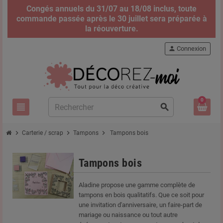
Congés annuels du 31/07 au 18/08 inclus, toute
commande passée après le 30 juillet sera préparée à
la réouverture.
person
Connexion
0
view_headline
search
chevron_right
chevron_right
chevron_right
Carterie / scrap
Tampons
Tampons bois
Tampons bois
Aladine propose une gamme complète de
tampons en bois qualitatifs. Que ce soit pour
une invitation d'anniversaire, un faire-part de
mariage ou naissance ou tout autre