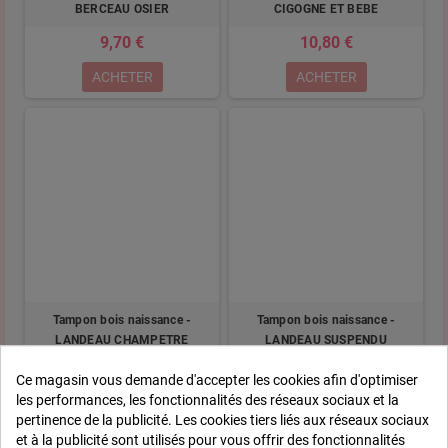
BERCEAU OSIER
CIGOGNE ET BEBE
9,70 €
10,80 €
ACHETER
ACHETER
Tampon bois naissance -
Tampon bois naissance -
LANDEAU CHAMPETRE
LANDEAU SUSPENDU
10,80 €
10,80 €
Ce magasin vous demande d'accepter les cookies afin d'optimiser
les performances, les fonctionnalités des réseaux sociaux et la
ACHETER
ACHETER
pertinence de la publicité. Les cookies tiers liés aux réseaux sociaux
et à la publicité sont utilisés pour vous offrir des fonctionnalités