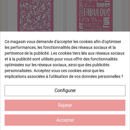
Pochoir adhésif feuillage
Pochoir adhésif mots
Ce magasin vous demande d'accepter les cookies afin d'optimiser
repositionnable - LIANES
repositionnable
les performances, les fonctionnalités des réseaux sociaux et la
pertinence de la publicité. Les cookies tiers liés aux réseaux sociaux
7,85 €
7,85 €
et à la publicité sont utilisés pour vous offrir des fonctionnalités
optimisées sur les réseaux sociaux, ainsi que des publicités
ACHETER
ACHETER
personnalisées. Acceptez-vous ces cookies ainsi que les
implications associées à l'utilisation de vos données personnelles ?
Configurer
Rejeter
Accepter