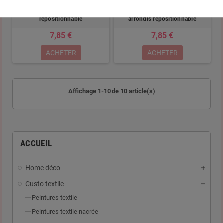
Pochoir adhésif notes musique
Pochoir adhésif géométrique
repositionnable
arrondis repositionnable
7,85 €
7,85 €
ACHETER
ACHETER
Affichage 1-10 de 10 article(s)
ACCUEIL
Home déco
Custo textile
Peintures textile
Peintures textile nacrée