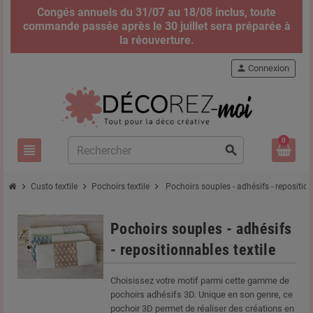
Congés annuels du 31/07 au 18/08 inclus, toute
commande passée après le 30 juillet sera préparée à
la réouverture.
person
Connexion
0
view_headline
search
chevron_right
chevron_right
chevron_right
Custo textile
Pochoirs textile
Pochoirs souples - adhésifs - reposition
Pochoirs souples - adhésifs
- repositionnables textile
Choisissez votre motif parmi cette gamme de
pochoirs adhésifs 3D. Unique en son genre, ce
pochoir 3D permet de réaliser des créations en