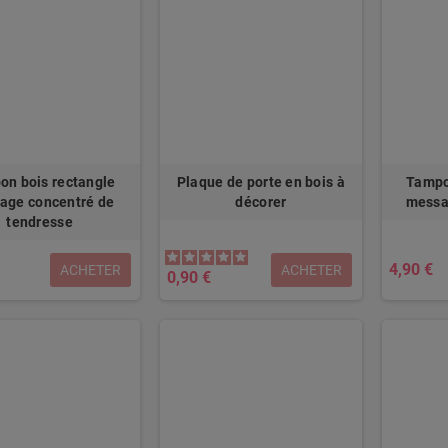
n bois rectangle
Plaque de porte en bois à
Tampo
age concentré de
décorer
messag
tendresse
4,90 €
ACHETER
ACHETER
0,90 €