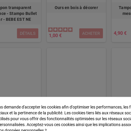
pon transparent
Ours en bois à décorer
Tampo
nce - Stampo Bullet
mess
ar - BEBE EST NE
4,90 €
DÉTAILS
ACHETER
1,00 €
 demande d'accepter les cookies afin d'optimiser les performances, les f
oratif "bonheur" en
Tampon bois rectangle
Tampo
aux et la pertinence de la publicité. Les cookies tiers liés aux réseaux soc
ois à décorer
message all over feuilles
messa
tilisés pour vous offrir des fonctionnalités optimisées sur les réseaux soci
personnalisées. Acceptez-vous ces cookies ainsi que les implications asso
 vos données personnelles ?