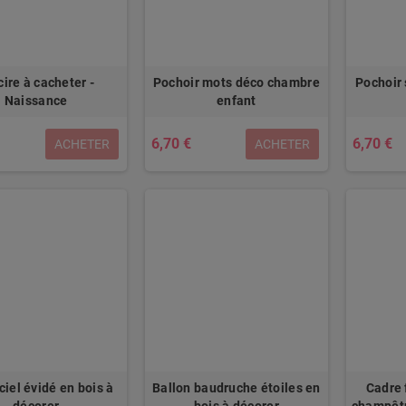
cire à cacheter -
Pochoir mots déco chambre
Pochoir
Naissance
enfant
6,70 €
6,70 €
ACHETER
ACHETER
ciel évidé en bois à
Ballon baudruche étoiles en
Cadre