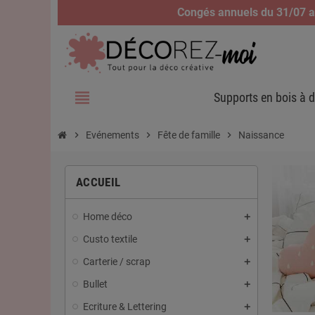
Congés annuels du 31/07 au
view_headline
Supports en bois à d
chevron_right
Evénements
chevron_right
Fête de famille
chevron_right
Naissance
ACCUEIL
Home déco
Custo textile
Carterie / scrap
Bullet
Ecriture & Lettering