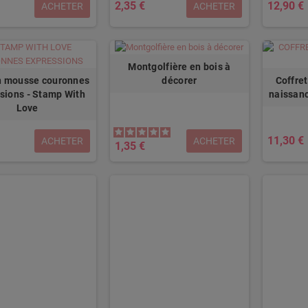
2,35 €
12,90 €
ACHETER
ACHETER
Montgolfière en bois à
 mousse couronnes
Coffre
décorer
sions - Stamp With
naissanc
Love
11,30 €
ACHETER
ACHETER
1,35 €