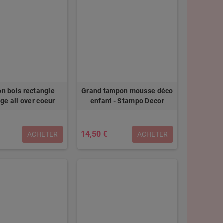
n bois rectangle
Grand tampon mousse déco
e all over coeur
enfant - Stampo Decor
14,50 €
ACHETER
ACHETER