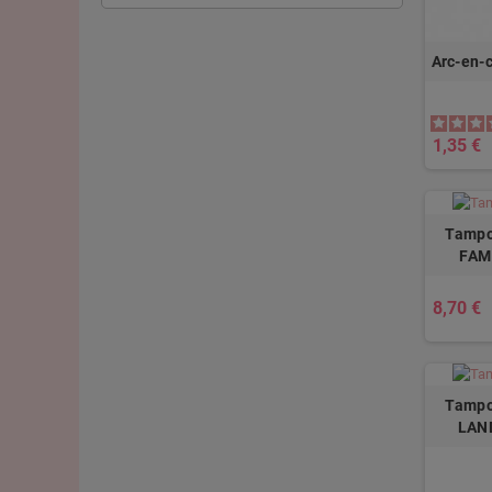
Arc-en-c
1,35 €
Tampo
FAM
8,70 €
Tampo
LAN