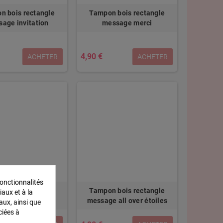
n bois rectangle
Tampon bois rectangle
age invitation
message merci
4,90 €
ACHETER
ACHETER
onctionnalités
n bois rectangle
Tampon bois rectangle
iaux et à la
ge félicitation
message all over étoiles
aux, ainsi que
ciées à