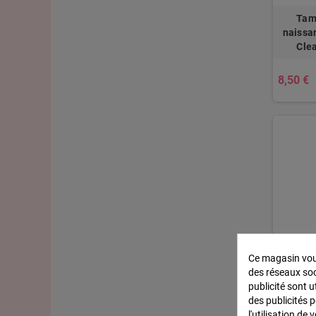
Tam
naissa
Cle
8,50 €
Ce magasin vous
Mot déc
des réseaux soci
b
publicité sont u
des publicités 
l'utilisation de