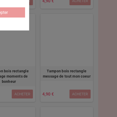
4,90 €
ACHETER
ACHETER
pter
n bois rectangle
Tampon bois rectangle
age moments de
message de tout mon coeur
bonheur
4,90 €
ACHETER
ACHETER