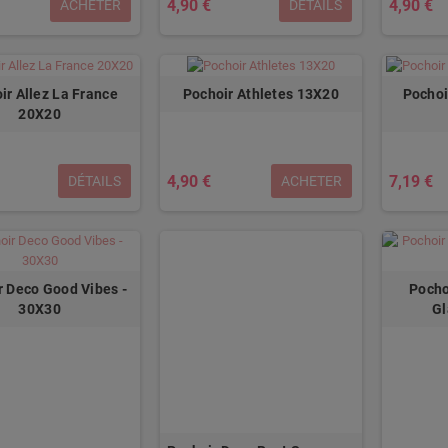
4,90 €
4,90 €
ACHETER
DÉTAILS
ir Allez La France
Pochoir Athletes 13X20
Pochoi
20X20
4,90 €
7,19 €
DÉTAILS
ACHETER
r Deco Good Vibes -
Pocho
30X30
Gl