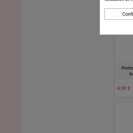
Conf
Pocho
G
4,90 €