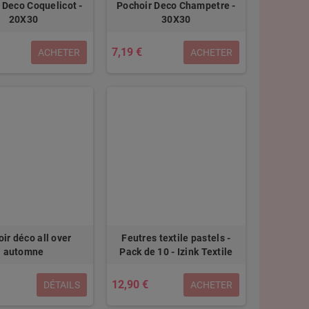
 Deco Coquelicot -
Pochoir Deco Champetre -
20X30
30X30
7,19 €
ACHETER
ACHETER
ir déco all over
Feutres textile pastels -
automne
Pack de 10 - Izink Textile
12,90 €
DÉTAILS
ACHETER