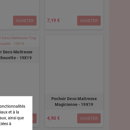
7,19 €
ACHETER
ACHETER
r Deco Maitresse
Chouette - 19X19
Pochoir Deco Maitresse
Magicienne - 19X19
onctionnalités
iaux et à la
aux, ainsi que
4,90 €
DÉTAILS
ACHETER
ciées à