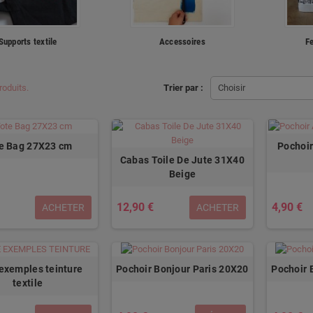
Supports textile
Accessoires
Fe
produits.
Trier par :
Choisir
e Bag 27X23 cm
Pochoir
Cabas Toile De Jute 31X40
Beige
12,90 €
4,90 €
ACHETER
ACHETER
 exemples teinture
Pochoir Bonjour Paris 20X20
Pochoir 
textile