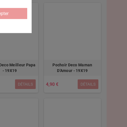
pter
Deco Meilleur Papa
Pochoir Deco Maman
- 19X19
D'Amour - 19X19
4,90 €
DÉTAILS
DÉTAILS