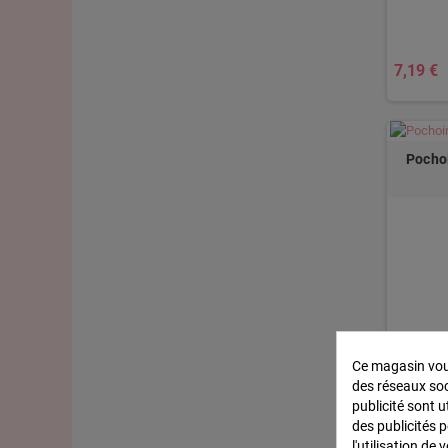
7,19 €
Pochoi
Ce magasin vous
des réseaux soci
publicité sont u
7,19 €
des publicités 
l'utilisation de