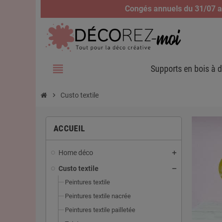
Congés annuels du 31/07 au
view_headline
Supports en bois à d
chevron_right
Custo textile
ACCUEIL
Home déco
Custo textile
Peintures textile
Peintures textile nacrée
Peintures textile pailletée