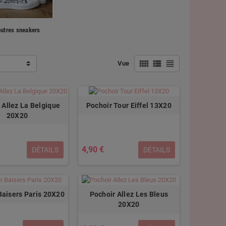
utres sneakers
view_comfy
view_list
view_headline
Vue
 Allez La Belgique
Pochoir Tour Eiffel 13X20
20X20
4,90 €
DÉTAILS
DÉTAILS
Baisers Paris 20X20
Pochoir Allez Les Bleus
20X20