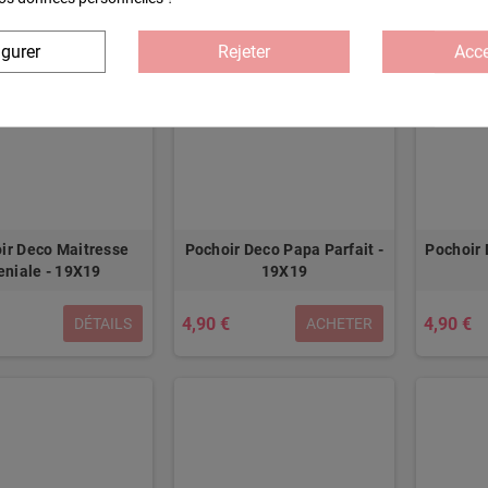
igurer
Rejeter
Acce
ir Deco Maitresse
Pochoir Deco Papa Parfait -
Pochoir 
eniale - 19X19
19X19
4,90 €
4,90 €
DÉTAILS
ACHETER