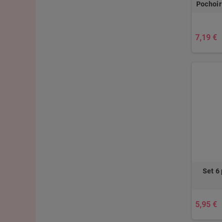
Pochoir
7,19 €
Set 6
5,95 €