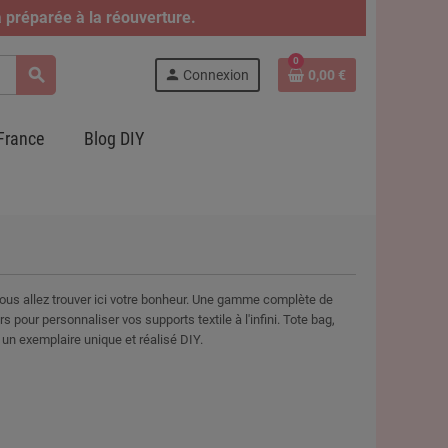
 préparée à la réouverture.
0
search
person
Connexion
0,00 €
France
Blog DIY
Vous allez trouver ici votre bonheur. Une gamme complète de
s pour personnaliser vos supports textile à l'infini. Tote bag,
 un exemplaire unique et réalisé DIY.