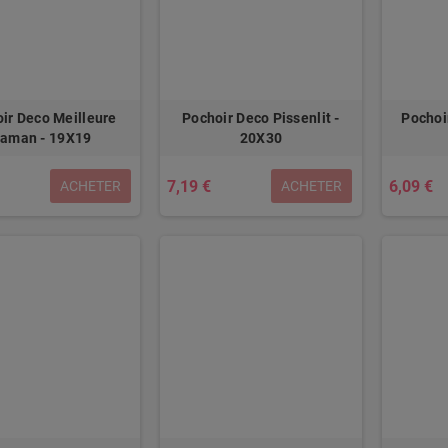
ir Deco Meilleure
Pochoir Deco Pissenlit -
Pochoi
aman - 19X19
20X30
7,19 €
6,09 €
ACHETER
ACHETER