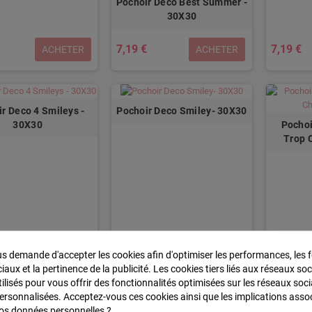
Pochoir Deco Best Summer -
30X30
7,19 €
7,19 €
ACHETER
ACHETER
r Deco 4 Smileys -
Pochoir Deco Smiley- 30X30
Pochoi
30X30
Trop 
 demande d'accepter les cookies afin d'optimiser les performances, les f
aux et la pertinence de la publicité. Les cookies tiers liés aux réseaux soc
tilisés pour vous offrir des fonctionnalités optimisées sur les réseaux soci
7,19 €
4,90 €
ACHETER
ACHETER
personnalisées. Acceptez-vous ces cookies ainsi que les implications asso
 vos données personnelles ?