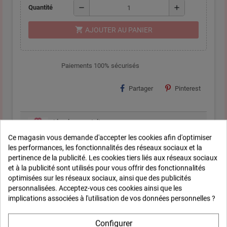
remove
add
Quantité
shopping_cart
AJOUTER AU PANIER
Paiements 100% sécurisés
Partager
Pinterest
Livraison gratuite
A partir de 35 € d'achat
Ce magasin vous demande d'accepter les cookies afin d'optimiser
les performances, les fonctionnalités des réseaux sociaux et la
Satisfait ou remboursé
pertinence de la publicité. Les cookies tiers liés aux réseaux sociaux
14 jours pour changer d'avis
et à la publicité sont utilisés pour vous offrir des fonctionnalités
optimisées sur les réseaux sociaux, ainsi que des publicités
personnalisées. Acceptez-vous ces cookies ainsi que les
implications associées à l'utilisation de vos données personnelles ?
Description
Configurer