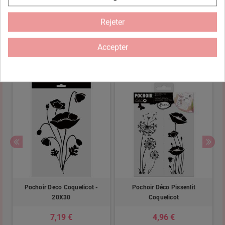
Pochoir de 30*30 cm avec 4 émojis Smiley. Sourire, cœur,
étoiles, clin d'œil, retrouvez ici vos emojis préférés et partagez
Rejeter
les lors d'une création DIY à réaliser en famille ou entre amis.
Accepter
16 autres produits dans la même catégorie :
Pochoir Deco Coquelicot -
Pochoir Déco Pissenlit
20X30
Coquelicot
7,19 €
4,96 €