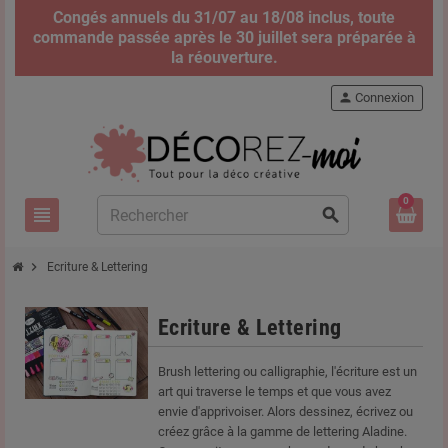
Congés annuels du 31/07 au 18/08 inclus, toute
commande passée après le 30 juillet sera préparée à
la réouverture.
person
Connexion
0
view_headline
search
chevron_right
Ecriture & Lettering
Ecriture & Lettering
Brush lettering ou calligraphie, l'écriture est un
art qui traverse le temps et que vous avez
envie d'apprivoiser. Alors dessinez, écrivez ou
créez grâce à la gamme de lettering Aladine.