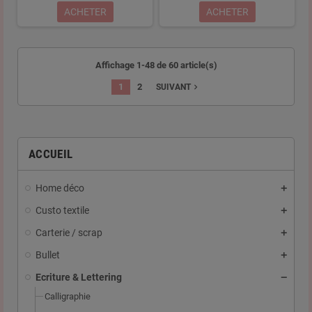
ACHETER
ACHETER
Affichage 1-48 de 60 article(s)
1
2
navigate_next
SUIVANT
ACCUEIL
Home déco
Custo textile
Carterie / scrap
Bullet
Ecriture & Lettering
Calligraphie