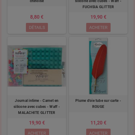
chinoise
silicone avec cubes - Waff -
FUCHSIA GLITTER
8,80 €
19,90 €
DÉTAILS
ACHETER
Journal intime - Carnet en
Plume d'oie tube sur carte -
silicone avec cubes - Waff -
ROUGE
MALACHITE GLITTER
19,90 €
11,20 €
ACHETER
ACHETER