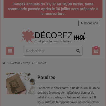
Congés annuels du 31/07 au 18/08 inclus, toute
commande passée après le 30 juillet sera préparée à
la réouverture.
person
Connexion
0
view_headline
search
chevron_right
chevron_right
Carterie / scrap
Poudres
Poudres
Faites votre choix parmi plus de 20 couleurs de
poudres à embosser ! Idéal pour donner du
relief à vos cartes, invitations et faire-part. Il
vous suffit de tamponner avec un encreur Izink