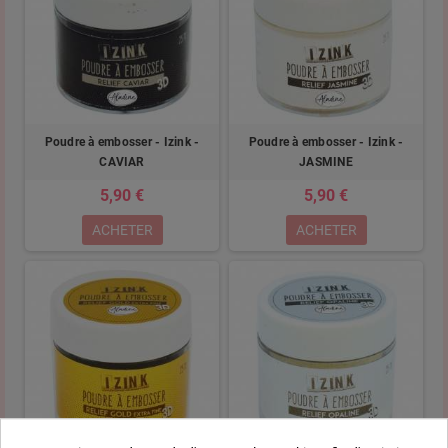
Poudre à embosser - Izink -
Poudre à embosser - Izink -
CAVIAR
JASMINE
5,90 €
5,90 €
ACHETER
ACHETER