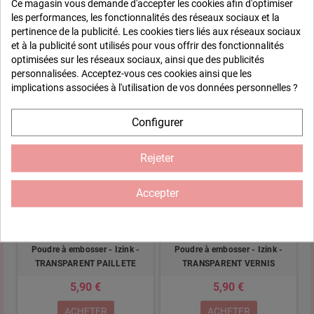
Ce magasin vous demande d'accepter les cookies afin d'optimiser
les performances, les fonctionnalités des réseaux sociaux et la
Poudre à embosser - Izink -
Poudre à embosser - Izink -
pertinence de la publicité. Les cookies tiers liés aux réseaux sociaux
GOLD EXTRA FINE
OPALINE NACRE
et à la publicité sont utilisés pour vous offrir des fonctionnalités
5,90 €
5,90 €
optimisées sur les réseaux sociaux, ainsi que des publicités
personnalisées. Acceptez-vous ces cookies ainsi que les
ACHETER
ACHETER
implications associées à l'utilisation de vos données personnelles ?
Configurer
Rejeter
Accepter
Poudre à embosser - Izink -
Poudre à embosser - Izink -
TRANSPARENT PAILLETE
TRANSPARENT VERNIS
5,90 €
5,90 €
ACHETER
ACHETER