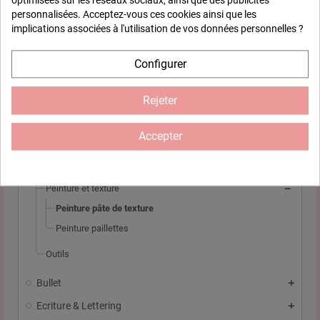
optimisées sur les réseaux sociaux, ainsi que des publicités
ACCUEIL
personnalisées. Acceptez-vous ces cookies ainsi que les
implications associées à l'utilisation de vos données personnelles ?
Home déco
Configurer
Custo textile
Carterie / scrap
Rejeter
Tampons
Encreurs
Accepter
Poudres
Encre en spray
Peinture et texture
Peinture pâte de texture
Peinture paillettes
Outils
Bullet
Ecriture & Lettering