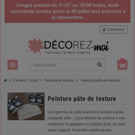
Congés annuels du 31/07 au 18/08 inclus, toute
commande passée après le 30 juillet sera préparée à
la réouverture.
person
Connexion
0
view_headline
search
chevron_right
chevron_right
chevron_right
Carterie / scrap
Peinture et texture
Peinture pâte de texture
Peinture pâte de texture
Une gamme de pâte blanche à texture (sable,
craquelé, bille…) pour donner du volume à vos
créations. A appliquer sur papier, bois, ou tout
autre support. Peut-être coloré par les