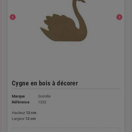
chevron_left
chevron_right
Cygne en bois à décorer
Marque
Gomille
Référence
1332
Hauteur
12 cm
Largeur
12 cm