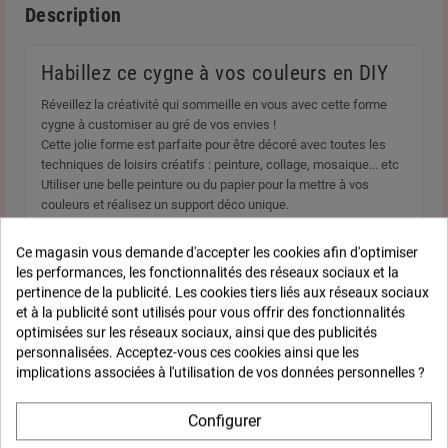
Description
Habillez ce cygne à vos couleurs en DIY
Réveillez la créativité qui sommeille en vous avec cette forme
cygne à customiser au gré de vos envies !
Cette jolie forme est parfaite pour être décoré avec toutes les
techniques de loisirs créatifs : peinture, collage, mosaique... etc
Utiliser une belle peinture ou du papier pour la mettre à vos
couleurs et réalisez un support déco unique.
Retrouvez ici un
tuto complet pour décorer votre cygne
en bois.
Ce magasin vous demande d'accepter les cookies afin d'optimiser
les performances, les fonctionnalités des réseaux sociaux et la
pertinence de la publicité. Les cookies tiers liés aux réseaux sociaux
et à la publicité sont utilisés pour vous offrir des fonctionnalités
Fiche technique
optimisées sur les réseaux sociaux, ainsi que des publicités
personnalisées. Acceptez-vous ces cookies ainsi que les
implications associées à l'utilisation de vos données personnelles ?
Epaisseur
0,5 cm
Configurer
Finition
Tous types de finitions
possibles, peinture, papier,