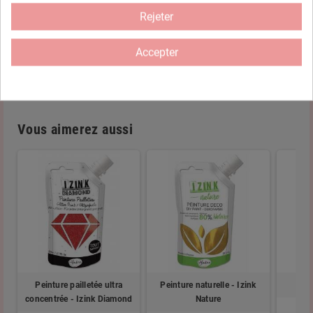
mosaïque, collage, etc
Rejeter
Composition
Medium Certifié PEFC 100%
Accepter
Motif
Licorne - Fée
Vous aimerez aussi
Peinture pailletée ultra
Peinture naturelle - Izink
concentrée - Izink Diamond
Nature