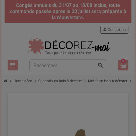
Congés annuels du 31/07 au 18/08 inclus, toute
commande passée après le 30 juillet sera préparée à
la réouverture.
person
Connexion
0
view_headline
search
chevron_right
chevron_right
chevron_right
chevron_right
Home déco
Supports en bois à décorer
Motifs en bois à décorer
C