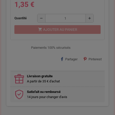
1,35 €
remove
add
Quantité
shopping_cart
AJOUTER AU PANIER
Paiements 100% sécurisés
Partager
Pinterest
Livraison gratuite
A partir de 35 € d'achat
Satisfait ou remboursé
14 jours pour changer d'avis