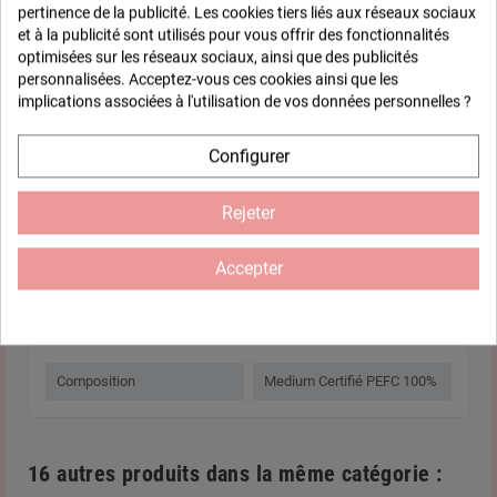
pertinence de la publicité. Les cookies tiers liés aux réseaux sociaux
et à la publicité sont utilisés pour vous offrir des fonctionnalités
Support DOT PAINTING en médium de 10 cm à utiliser avec un
optimisées sur les réseaux sociaux, ainsi que des publicités
pochoir et autres outils de la même collection. Définir les
personnalisées. Acceptez-vous ces cookies ainsi que les
emplacements à l'aide d'un crayon, appliquer les points de
implications associées à l'utilisation de vos données personnelles ?
peinture pour un résultat précis et harmonieux. Cette gamme
offre une expérience relaxante et guidée, idéale pour se détendre
Configurer
tout en laissant libre cours à sa créativité. Que vous soyez
débutant ou expérimenté, chaque création devient un moment de
plaisir et d’évasion, avec une œuvre décorative élégante et
Rejeter
unique.
Accepter
Fiche technique
Composition
Medium Certifié PEFC 100%
16 autres produits dans la même catégorie :