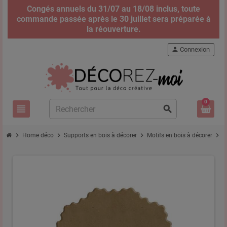
Congés annuels du 31/07 au 18/08 inclus, toute
commande passée après le 30 juillet sera préparée à
la réouverture.
person
Connexion
0
view_headline
search
chevron_right
chevron_right
chevron_right
chevron_right
Home déco
Supports en bois à décorer
Motifs en bois à décorer
P