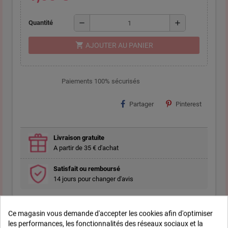
remove
add
Quantité
shopping_cart
AJOUTER AU PANIER
Paiements 100% sécurisés
Partager
Pinterest
Livraison gratuite
A partir de 35 € d'achat
Satisfait ou remboursé
14 jours pour changer d'avis
Ce magasin vous demande d'accepter les cookies afin d'optimiser
Description
les performances, les fonctionnalités des réseaux sociaux et la