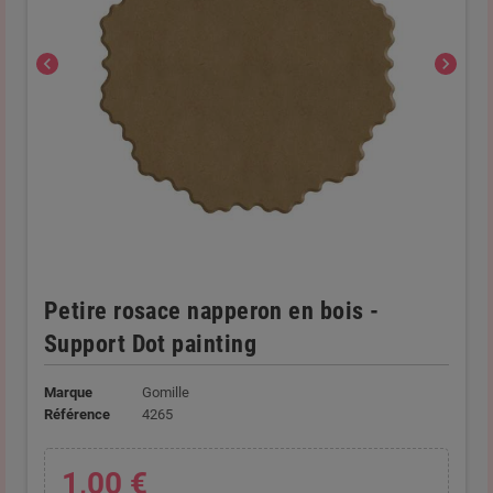
chevron_left
chevron_right
Petire rosace napperon en bois -
Support Dot painting
Marque
Gomille
Référence
4265
1,00 €