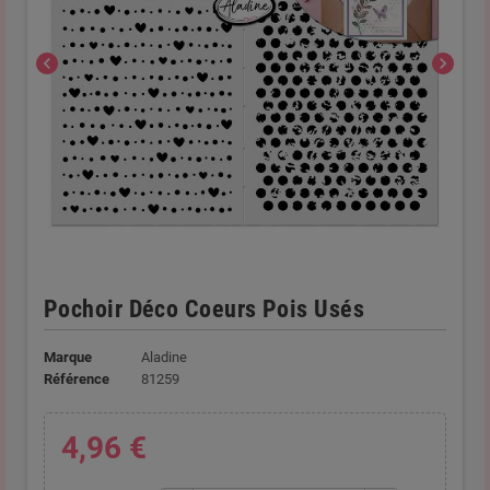
chevron_left
chevron_right
Pochoir Déco Coeurs Pois Usés
Marque
Aladine
Référence
81259
4,96 €