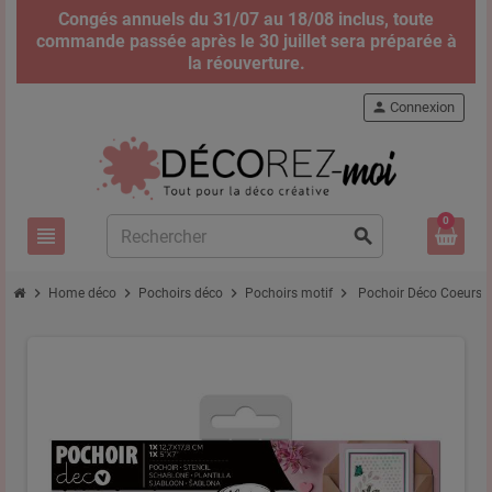
Congés annuels du 31/07 au 18/08 inclus, toute
commande passée après le 30 juillet sera préparée à
la réouverture.
person
Connexion
0
view_headline
search
chevron_right
chevron_right
chevron_right
chevron_right
Home déco
Pochoirs déco
Pochoirs motif
Pochoir Déco Coeurs 