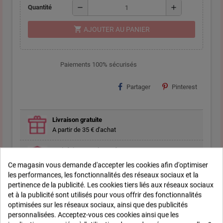
remove
add
Quantité
shopping_cart
AJOUTER AU PANIER
Paiements 100% sécurisés
Partager
Pinterest
Livraison gratuite
A partir de 35 € d'achat
Satisfait ou remboursé
14 jours pour changer d'avis
Ce magasin vous demande d'accepter les cookies afin d'optimiser
les performances, les fonctionnalités des réseaux sociaux et la
pertinence de la publicité. Les cookies tiers liés aux réseaux sociaux
et à la publicité sont utilisés pour vous offrir des fonctionnalités
Description
optimisées sur les réseaux sociaux, ainsi que des publicités
personnalisées. Acceptez-vous ces cookies ainsi que les