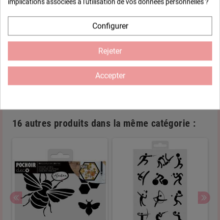
implications associées à l'utilisation de vos données personnelles ?
Ce pochoir 13 x 18 cm est parfait pour vos projets créatifs sur
papier. Il offre deux motifs distincts, chacun au format 9 x 13 cm
Configurer
: D’un côté : Des lignes de points et des cœurs, idéales pour des
designs délicats et romantiques. De l’autre côté : Un motif de
pois usés, parfait pour un effet vintage et texturé. Polyvalent et
Rejeter
facile à utiliser, il est idéal pour le scrapbooking, la carterie ou
toute activité DIY nécessitant des détails élégants et originaux.
Accepter
Ajoutez une touche unique à vos créations grâce à ce pochoir
inspirant et pratique.
16 autres produits dans la même catégorie :