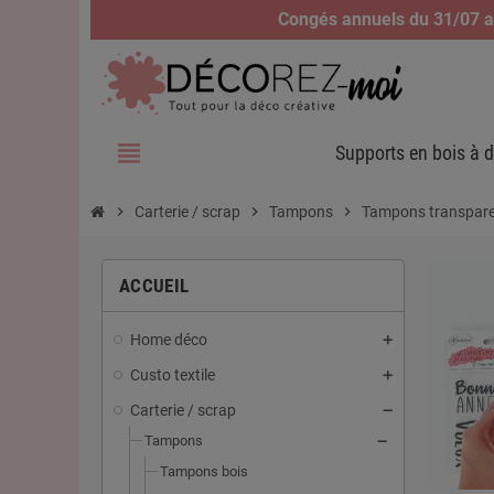
Congés annuels du 31/07 au
view_headline
Supports en bois à d
chevron_right
Carterie / scrap
chevron_right
Tampons
chevron_right
Tampons transpare
ACCUEIL
Home déco
Custo textile
Carterie / scrap
Tampons
Tampons bois