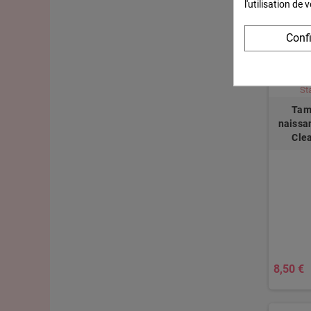
l'utilisation de
8,50 €
Conf
Tam
naissa
Cle
8,50 €