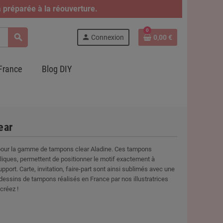
 préparée à la réouverture.
0
search
person
Connexion
0,00 €
France
Blog DIY
ear
 pour la gamme de tampons clear Aladine. Ces tampons
ryliques, permettent de positionner le motif exactement à
upport. Carte, invitation, faire-part sont ainsi sublimés avec une
dessins de tampons réalisés en France par nos illustratrices
créez !