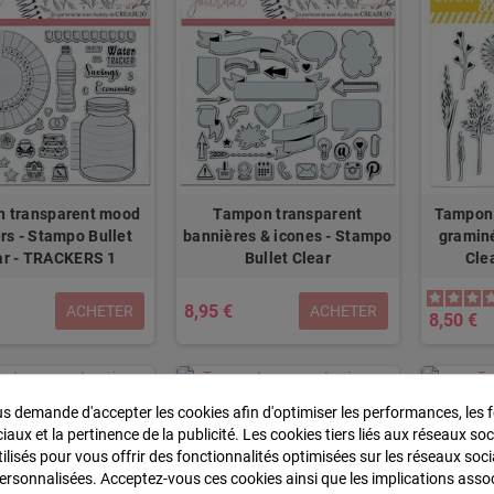
 transparent mood
Tampon transparent
Tampon 
rs - Stampo Bullet
bannières & icones - Stampo
graminé
ar - TRACKERS 1
Bullet Clear
Cle
8,95 €
ACHETER
ACHETER
8,50 €
 demande d'accepter les cookies afin d'optimiser les performances, les f
pon transparent
Tampon transparent poisson
Tamp
aux et la pertinence de la publicité. Les cookies tiers liés aux réseaux soc
ge - Stampo Bullet
- Stampo Bullet Clear
annivers
tilisés pour vous offrir des fonctionnalités optimisées sur les réseaux soci
 - TICKET MARIAGE
Clear
personnalisées. Acceptez-vous ces cookies ainsi que les implications asso