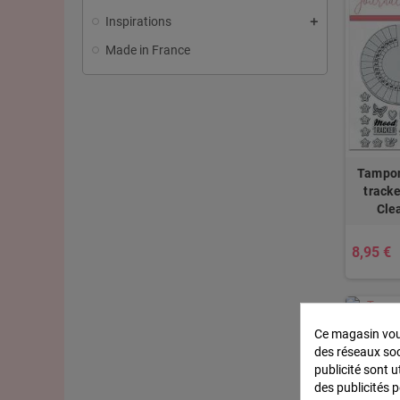
Inspirations
Made in France
Tampon
tracke
Cle
8,95 €
Ce magasin vous
Tam
des réseaux soci
maria
publicité sont u
Clear
des publicités 