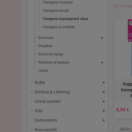
Tampons mousse
Il y a 17 pr
Tampons bocal
Tampons transparent clear
Tampons à molette
Encreurs
Poudres
Encre en spray
Peinture et texture
Outils
Bullet
Supp
trans
Ecriture & Lettering
Cire & cachets
8,95 €
Kids
Evénements
Nouveautés