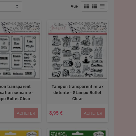
view_comfy
view_list
view_headline
Vue
on transparent
Tampon transparent relax
sation semaine -
détente - Stampo Bullet
po Bullet Clear
Clear
8,95 €
ACHETER
ACHETER