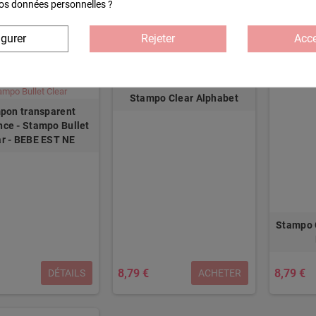
 vos données personnelles ?
8,50 €
8,50 €
ACHETER
ACHETER
igurer
Rejeter
Acce
Stampo Clear Alphabet
pon transparent
nce - Stampo Bullet
ar - BEBE EST NE
Stampo 
8,79 €
8,79 €
DÉTAILS
ACHETER