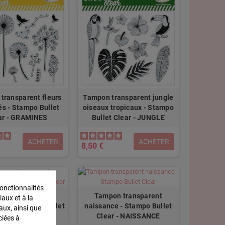
transparent fleurs
Tampon transparent jungle
s - Stampo Bullet
oiseaux tropicaux - Stampo
ar - GRAMINES
Bullet Clear - JUNGLE
ACHETER
ACHETER
8,50 €
onctionnalités
on transparent
Tampon transparent
iaux et à la
aire - Stampo Bullet
naissance - Stampo Bullet
aux, ainsi que
 - ANNIVERSAIRE
Clear - NAISSANCE
ciées à