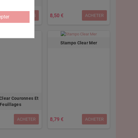
ADULTE
8,50 €
DÉTAILS
ACHETER
pter
Stampo Clear Mer
Clear Couronnes Et
Feuillages
8,79 €
ACHETER
ACHETER