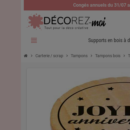
Congés annuels du 31/07 au
view_headline
Supports en bois à d
chevron_right
Carterie / scrap
chevron_right
Tampons
chevron_right
Tampons bois
chevron_right
T