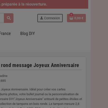
 préparée à la réouverture.
0
search
person
Connexion
0,00 €
France
Blog DIY
 rond message Joyeux Anniversaire
ladine
1885
Joyeux Anniversaire. Idéal pour créer vos cartes
lbums photos, votre bullet journal ou la personnalisation de
saire DIY."Joyeux Anniversaire" entouré de petites étoiles et
ollection de tampons en bois ronds. Le tampon mesure 2,8