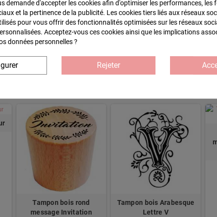
 demande d'accepter les cookies afin d'optimiser les performances, les f
aux et la pertinence de la publicité. Les cookies tiers liés aux réseaux soc
tilisés pour vous offrir des fonctionnalités optimisées sur les réseaux soci
personnalisées. Acceptez-vous ces cookies ainsi que les implications asso
 vos données personnelles ?
igurer
Rejeter
Acce
 :
ur
m
Tampon bois rond
Tampon bois Arabesque
message Invitation
Lettre V