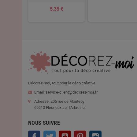
 €
5,35 €
Décorez-moi, tout pour la déco créative
Email: service-client@decorez-moi.fr
Adresse: 205 rue de Montepy
69210 Fleurieux sur l’Arbresle
NOUS SUIVRE
Facebook
Twitter
YouTube
Pinterest
Instagram