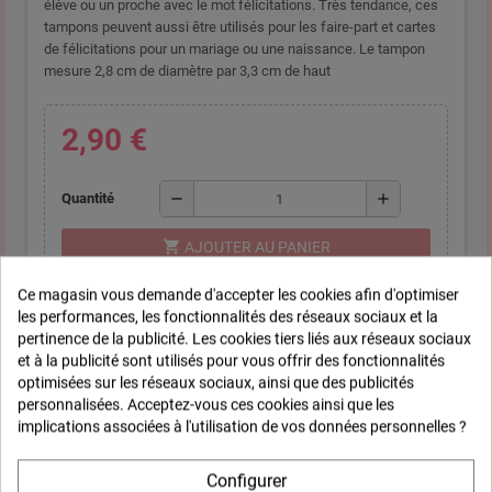
élève ou un proche avec le mot félicitations. Très tendance, ces
tampons peuvent aussi être utilisés pour les faire-part et cartes
de félicitations pour un mariage ou une naissance. Le tampon
mesure 2,8 cm de diamètre par 3,3 cm de haut
2,90 €
remove
add
Quantité
shopping_cart
AJOUTER AU PANIER
Ce magasin vous demande d'accepter les cookies afin d'optimiser
les performances, les fonctionnalités des réseaux sociaux et la
Paiements 100% sécurisés
pertinence de la publicité. Les cookies tiers liés aux réseaux sociaux
et à la publicité sont utilisés pour vous offrir des fonctionnalités
Partager
Pinterest
optimisées sur les réseaux sociaux, ainsi que des publicités
personnalisées. Acceptez-vous ces cookies ainsi que les
implications associées à l'utilisation de vos données personnelles ?
Livraison gratuite
A partir de 35 € d'achat
Configurer