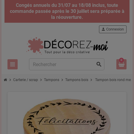
Congés annuels du 31/07 au 18/08 inclus, toute
commande passée après le 30 juillet sera préparée à
la réouverture.
person
Connexion
0
view_headline
search
chevron_right
chevron_right
chevron_right
chevron_right
Carterie / scrap
Tampons
Tampons bois
Tampon bois rond messa