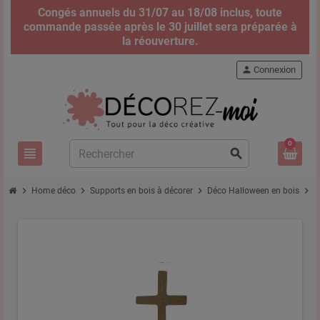
Congés annuels du 31/07 au 18/08 inclus, toute
commande passée après le 30 juillet sera préparée à
la réouverture.
person
Connexion
0
view_headline
search
chevron_right
chevron_right
chevron_right
chevron_right
Home déco
Supports en bois à décorer
Déco Halloween en bois
P