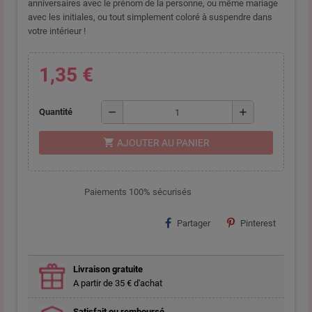
anniversaires avec le prénom de la personne, ou même mariage
avec les initiales, ou tout simplement coloré à suspendre dans
votre intérieur !
1,35 €
remove
add
Quantité
shopping_cart
AJOUTER AU PANIER
Paiements 100% sécurisés
Partager
Pinterest
Livraison gratuite
A partir de 35 € d'achat
Satisfait ou remboursé