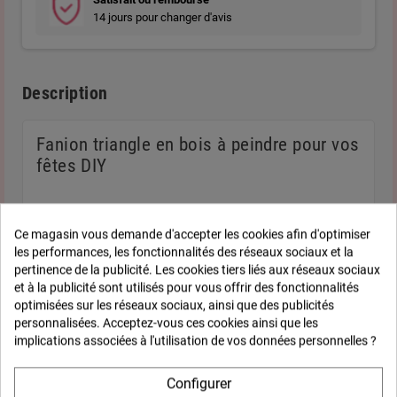
14 jours pour changer d'avis
Description
Fanion triangle en bois à peindre pour vos
fêtes DIY
Customisez vos fanions grâce aux triangles à décorer et à
assembler à l'aide d'une ficelle. Pour écrire un message, des
Ce magasin vous demande d'accepter les cookies afin d'optimiser
initiales ou un prénom. Idéal pour un anniversaire, un mariage, un
les performances, les fonctionnalités des réseaux sociaux et la
baptême ou la Saint Valentin.
pertinence de la publicité. Les cookies tiers liés aux réseaux sociaux
et à la publicité sont utilisés pour vous offrir des fonctionnalités
optimisées sur les réseaux sociaux, ainsi que des publicités
personnalisées. Acceptez-vous ces cookies ainsi que les
Fiche technique
implications associées à l'utilisation de vos données personnelles ?
Configurer