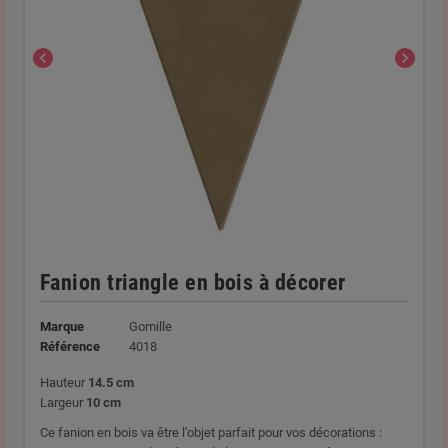
chevron_left
chevron_right
Fanion triangle en bois à décorer
Marque
Gomille
Référence
4018
Hauteur
14.5 cm
Largeur
10 cm
Ce fanion en bois va être l'objet parfait pour vos décorations :