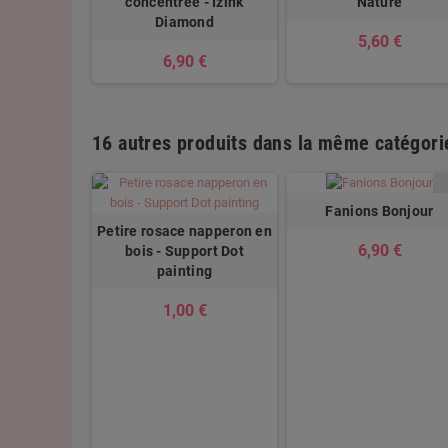
concentrée - Izink
Nature
Diamond
5,60 €
6,90 €
16 autres produits dans la même catégorie
Fanions Bonjour
Petire rosace napperon en
6,90 €
bois - Support Dot
painting
1,00 €
en bois à
rer
 €