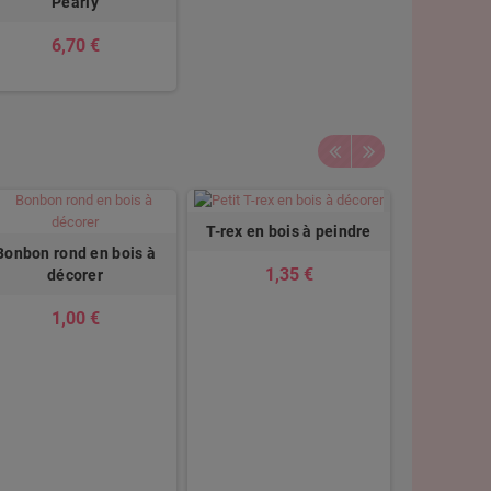
Pearly
6,70 €
T-rex en bois à peindre
Bonbon rond en bois à
Tête de li
1,35 €
décorer
dé
1,00 €
1