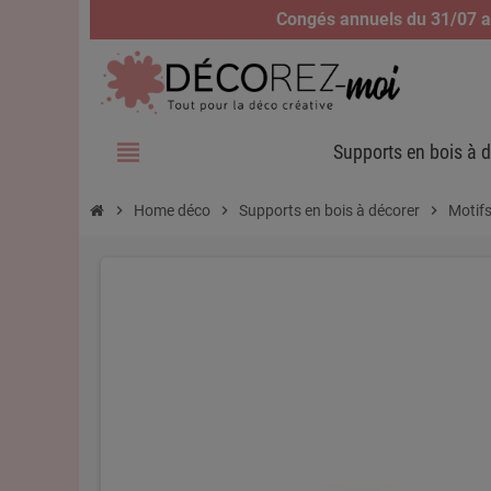
Congés annuels du 31/07 au
view_headline
Supports en bois à d
chevron_right
Home déco
chevron_right
Supports en bois à décorer
chevron_right
Motifs