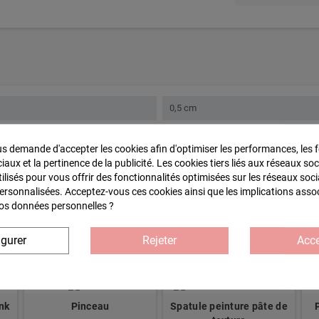
0,5 cm
Tous types de finitions possibles, pei
 demande d'accepter les cookies afin d'optimiser les performances, les f
aux et la pertinence de la publicité. Les cookies tiers liés aux réseaux soc
Medium Certifié PEFC 100%
tilisés pour vous offrir des fonctionnalités optimisées sur les réseaux soci
personnalisées. Acceptez-vous ces cookies ainsi que les implications asso
Savane
 vos données personnelles ?
igurer
Rejeter
Acce
ink
Pinceau
Spatule peinture pâte de