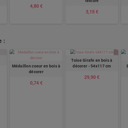
texture
4,80 €
3,15 €
 :
Toise Girafe en bois à
Médaillon coeur en bois à
décorer - 54x117 cm
décorer
29,90 €
0,74 €