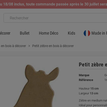
 18/08 inclus, toute commande passée après le 30 juillet sera
écorer
Bullet
Home Déco
Kids
Made in 
 en bois à décorer
chevron_right
Petit zèbre en bois à décorer
Petit zèbre 
Marque
G
Référence
1
Hauteur
15 cm
Largeur
13 cm
Zèbre en medium natu
Idéal pour personnali