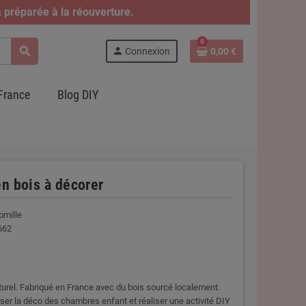
 préparée à la réouverture.
0
search
person
Connexion
0,00 €
France
Blog DIY
en bois à décorer
omille
662
rel. Fabriqué en France avec du bois sourcé localement.
ser la déco des chambres enfant et réaliser une activité DIY