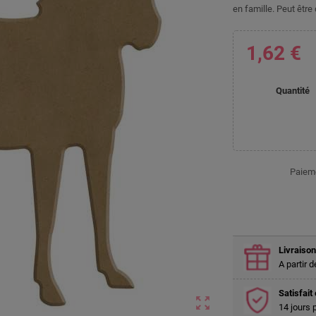
en famille. Peut être
1,62 €
Quantité
Paieme
Livraison
A partir 
Satisfai
zoom_out_map
14 jours 