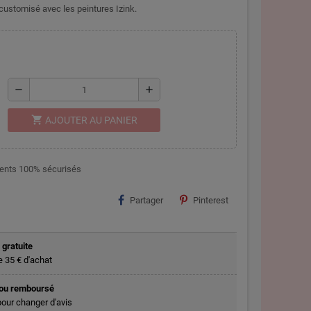
 customisé avec les peintures Izink.
remove
add
shopping_cart
AJOUTER AU PANIER
nts 100% sécurisés
Partager
Pinterest
 gratuite
de 35 € d'achat
t ou remboursé
pour changer d'avis