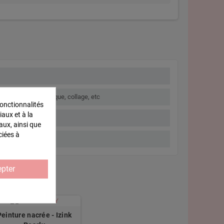
nture, papier, mosaïque, collage, etc
onctionnalités
iaux et à la
aux, ainsi que
ciées à
pter
Peinture nacrée - Izink