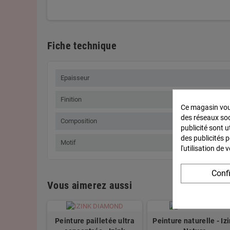
Fiche technique
Epaisseur
Finition
Ce magasin vous
des réseaux soci
Composition
publicité sont u
des publicités 
Motif
l'utilisation de
Conf
Vous aimerez aussi
Peinture pailletée ultra
Peinture naturelle - Iz