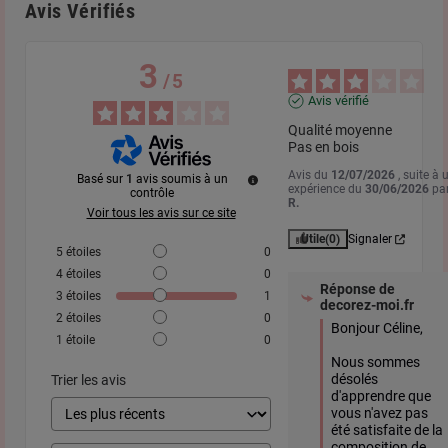
Avis Vérifiés
3
/
5
Avis vérifié
Qualité moyenne 

Pas en bois
Avis du
12/07/2026
, suite à 
Basé sur
1
avis soumis à un
expérience du
30/06/2026
pa
contrôle
R.
Voir tous les avis sur ce site
Utile
(0)
Signaler
5
étoiles
0
4
étoiles
0
Réponse de
3
étoiles
1
decorez-moi.fr
2
étoiles
0
Bonjour Céline,

1
étoile
0
Nous sommes 
désolés 
Trier les avis
d'apprendre que 
vous n'avez pas 
été satisfaite de la 
composition de 