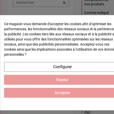
nos produits.

Comme indiqué 
dans leur fiche 
technique, nos 
Ce magasin vous demande d'accepter les cookies afin d'optimiser les
formes sont en 
performances, les fonctionnalités des réseaux sociaux et la pertinence
MDF certifié PEFC 
la publicité. Les cookies tiers liés aux réseaux sociaux et à la publicité 
(fibre de bois) et 
non en bois brut. 
utilisés pour vous offrir des fonctionnalités optimisées sur les réseaux
Ce sont avant 
sociaux, ainsi que des publicités personnalisées. Acceptez-vous ces
tout des supports 
cookies ainsi que les implications associées à l'utilisation de vos donn
de loisirs et arts 
personnelles ?
créatifs à décorer 
avec de la 
peinture, du 
Configurer
papier coloré ou 
autre plutôt que 
des décorations à 
Rejeter
garder brutes 
pour votre 
décoration.

Accepter
Cordialement,

L'équipe Décorez-
moi