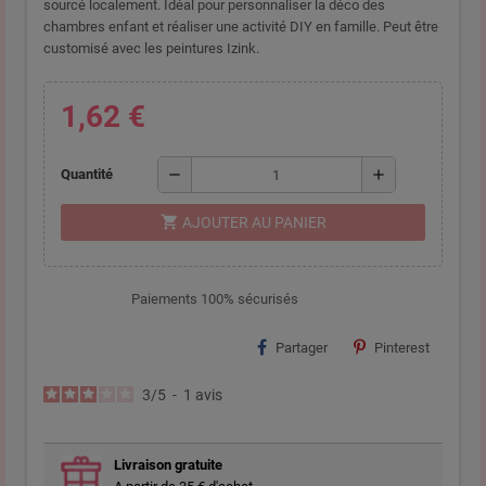
sourcé localement. Idéal pour personnaliser la déco des
chambres enfant et réaliser une activité DIY en famille. Peut être
customisé avec les peintures Izink.
1,62 €
remove
add
Quantité
shopping_cart
AJOUTER AU PANIER
Paiements 100% sécurisés
Partager
Pinterest
3
/
5
-
1
avis
Livraison gratuite