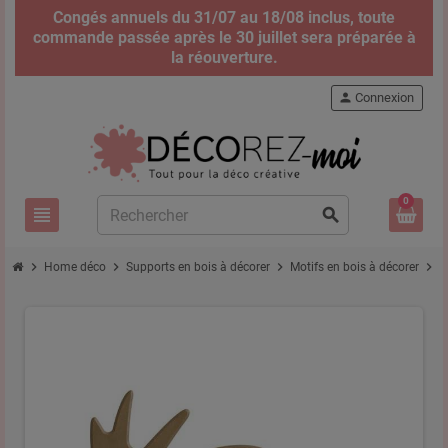
Congés annuels du 31/07 au 18/08 inclus, toute
commande passée après le 30 juillet sera préparée à
la réouverture.
person
Connexion
0
view_headline
search
chevron_right
chevron_right
chevron_right
chevron_right
Home déco
Supports en bois à décorer
Motifs en bois à décorer
P