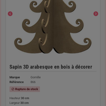
chevron_left
chevron_right
Sapin 3D arabesque en bois à décorer
Marque
Gomille
Référence
866
Rupture de stock
block
Hauteur
30 cm
Largeur
30 cm