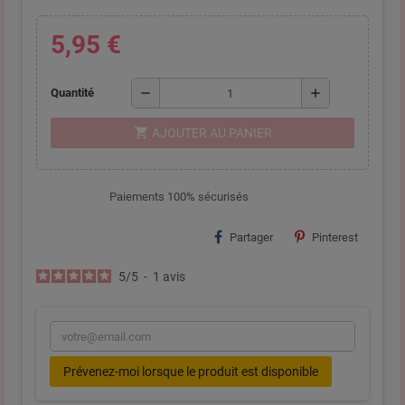
5,95 €
remove
add
Quantité
shopping_cart
AJOUTER AU PANIER
Paiements 100% sécurisés
Partager
Pinterest
5
/
5
-
1
avis
Prévenez-moi lorsque le produit est disponible