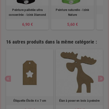
Peinture pailletée ultra
Peinture naturelle - Izink
concentrée - Izink Diamond
Nature
6,90 €
5,60 €
16 autres produits dans la même catégorie :
e
Étiquette Étoile 4 x 7 cm
Élan à poser en bois à peindre