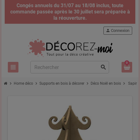
Congés annuels du 31/07 au 18/08 inclus, toute
commande passée après le 30 juillet sera préparée à
la réouverture.
person
Connexion
0
view_headline
search
chevron_right
chevron_right
chevron_right
chevron_right
Home déco
Supports en bois à décorer
Déco Noël en bois
Sapin 