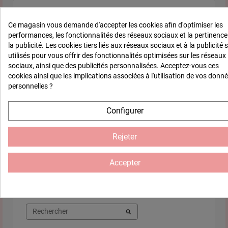
5
/
5
Ce magasin vous demande d'accepter les cookies afin d'optimiser les
Avis vérifié
performances, les fonctionnalités des réseaux sociaux et la pertinence
joli! plus qu'à peindre et un 
la publicité. Les cookies tiers liés aux réseaux sociaux et à la publicité 
sapin dans le salon☺
utilisés pour vous offrir des fonctionnalités optimisées sur les réseaux
sociaux, ainsi que des publicités personnalisées. Acceptez-vous ces
Avis du
10/12/2022
, suite à 
Basé sur
1
avis soumis à un
expérience du
13/11/2022
pa
cookies ainsi que les implications associées à l'utilisation de vos donn
contrôle
personnelles ?
Voir tous les avis sur ce site
Utile
(0)
Signaler
5
étoiles
1
Configurer
4
étoiles
0
1
3
étoiles
0
Rejeter
2
étoiles
0
1
étoile
0
Accepter
Trier les avis