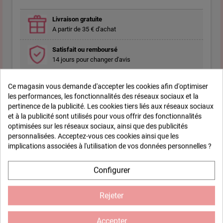
Livraison gratuite
A partir de 35 € d'achat
Satisfait ou remboursé
14 jours pour changer d'avis
Ce magasin vous demande d'accepter les cookies afin d'optimiser
les performances, les fonctionnalités des réseaux sociaux et la
Fiche technique
pertinence de la publicité. Les cookies tiers liés aux réseaux sociaux
et à la publicité sont utilisés pour vous offrir des fonctionnalités
optimisées sur les réseaux sociaux, ainsi que des publicités
Epaisseur
0,5 cm
personnalisées. Acceptez-vous ces cookies ainsi que les
implications associées à l'utilisation de vos données personnelles ?
Finition
Tous types de finitions
possibles : peinture, papier,
Configurer
mosaïque, collage, etc...
Rejeter
Composition
Medium Certifié PEFC 100%
Accepter