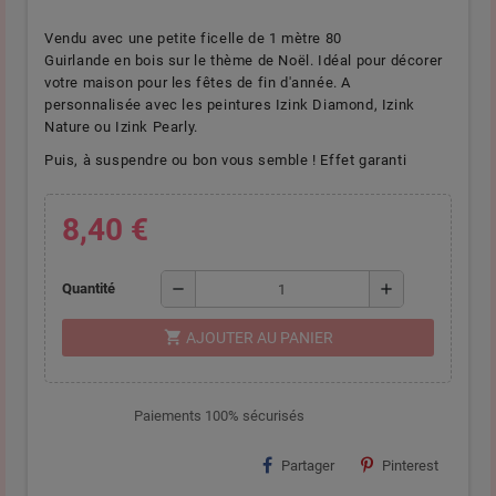
Vendu avec une petite ficelle de 1 mètre 80
Guirlande en bois sur le thème de Noël. Idéal pour décorer
votre maison pour les fêtes de fin d'année. A
personnalisée avec les peintures Izink Diamond, Izink
Nature ou Izink Pearly.
Puis, à suspendre ou bon vous semble ! Effet garanti
8,40 €
remove
add
Quantité
shopping_cart
AJOUTER AU PANIER
Paiements 100% sécurisés
Partager
Pinterest