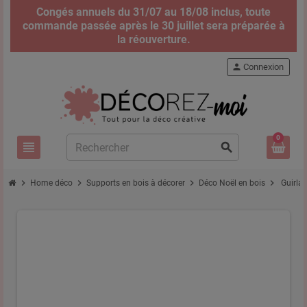
Congés annuels du 31/07 au 18/08 inclus, toute
commande passée après le 30 juillet sera préparée à
la réouverture.
person
Connexion
0
view_headline
search
chevron_right
chevron_right
chevron_right
chevron_right
Home déco
Supports en bois à décorer
Déco Noël en bois
Guirla