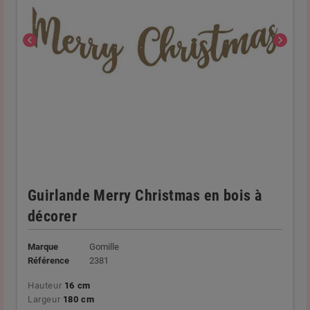
chevron_left
chevron_right
Guirlande Merry Christmas en bois à
décorer
Marque
Gomille
Référence
2381
Hauteur
16 cm
Largeur
180 cm