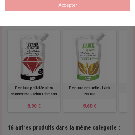
Accepter
Vous aimerez aussi
Peinture pailletée ultra
Peinture naturelle - Izink
concentrée - Izink Diamond
Nature
6,90 €
5,60 €
16 autres produits dans la même catégorie :