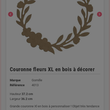
chevron_left
chevron_right
Couronne fleurs XL en bois à décorer
Marque
Gomille
Référence
4013
Hauteur
37.2 cm
Largeur
36.2 cm
Grande couronne Xl en bois à personnaliser ! Objet très tendance