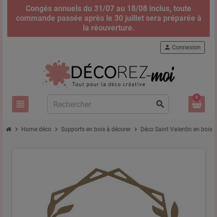
Congés annuels du 31/07 au 18/08 inclus, toute
commande passée après le 30 juillet sera préparée à
la réouverture.
person
Connexion
0
view_headline
search
chevron_right
chevron_right
chevron_right
chevro
Home déco
Supports en bois à décorer
Déco Saint Valentin en bois