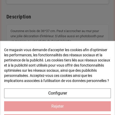
Description
Couronne en bois de 36*37 cm. Peut s'accrocher au mur pour
une jolie décoration d'intérieur. S'utilise aussi en photobooth pour
un mariage ou une photo de Saint Valentin.
Ce magasin vous demande d'accepter les cookies afin d'optimiser
les performances, les fonctionnalités des réseaux sociaux et la
pertinence de la publicité. Les cookies tiers liés aux réseaux sociaux
Fiche technique
et à la publicité sont utilisés pour vous offrir des fonctionnalités
optimisées sur les réseaux sociaux, ainsi que des publicités
personnalisées. Acceptez-vous ces cookies ainsi que les
Epaisseur
0,6 cm
implications associées à l'utilisation de vos données personnelles ?
Finition
Tous types de finitions
Configurer
possibles : peinture, papier,
mosaïque, collage, etc...
Rejeter
Composition
Medium Certifié PEFC 100%