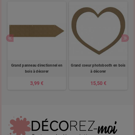
er
Grand panneau directionnel en
Grand coeur photobooth en bois
bois à décorer
à décorer
3,99 €
15,50 €