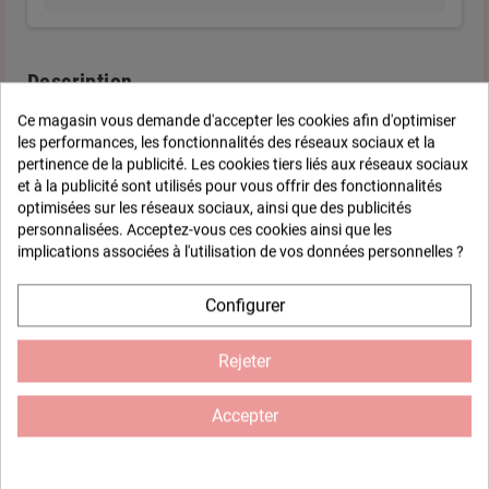
Description
Ce magasin vous demande d'accepter les cookies afin d'optimiser
Créez un joli petit cadre photo unique en
les performances, les fonctionnalités des réseaux sociaux et la
pertinence de la publicité. Les cookies tiers liés aux réseaux sociaux
loisirs créatifs
et à la publicité sont utilisés pour vous offrir des fonctionnalités
Sublimez vos plus jolies images avec nos cadres à peindre et
optimisées sur les réseaux sociaux, ainsi que des publicités
décorer au gré de vos envies ! L'avantage de ces supports en
personnalisées. Acceptez-vous ces cookies ainsi que les
bois brut avec pieds et qu'il sont parfaits à décorer et poser sur
implications associées à l'utilisation de vos données personnelles ?
un meuble ou buffet pour enjoliver vos photos avec goût.
L'emplacement ovale est idéal pour exposer une photo 6.5 x 9.7
Configurer
cm. Ce cadre aux bords ondulés peut être recouvert de peinture
acrylique ou de papiers décoratifs ou de mosaïques.
Rejeter
Vous pouvez le poser ou le suspendre.
Accepter
Fiche technique