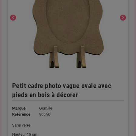
chevron_left
chevron_right
Petit cadre photo vague ovale avec
pieds en bois à décorer
Marque
Gomille
Référence
806AO
Sans verre
Hauteur
15 cm