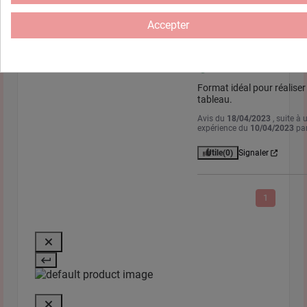
Utile
(0)
Signaler
Accepter
Avis vérifié
Format idéal pour réaliser 
tableau.
Avis du
18/04/2023
, suite à 
expérience du
10/04/2023
pa
Utile
(0)
Signaler
1