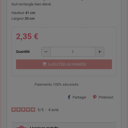
tout rectangle bien élevé.
Hauteur
41 cm
Largeur
20 cm
2,35 €
remove
add
Quantité
shopping_cart
AJOUTER AU PANIER
Paiements 100% sécurisés
Partager
Pinterest
5
/
5
-
4
avis