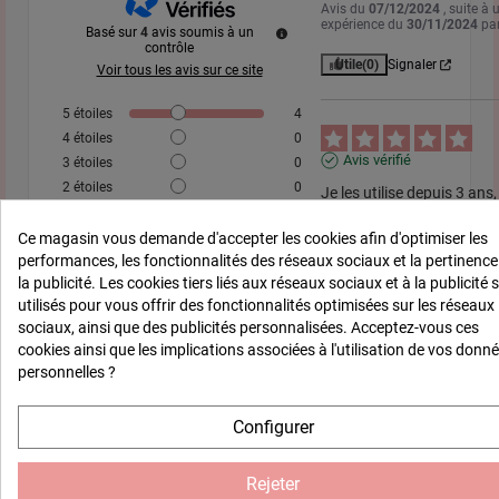
Avis du
07/12/2024
, suite à 
expérience du
30/11/2024
pa
Basé sur
4
avis soumis à un
contrôle
Utile
(0)
Signaler
Voir tous les avis sur ce site
5
étoiles
4
4
étoiles
0
Avis vérifié
3
étoiles
0
2
étoiles
0
Je les utilise depuis 3 ans, 
bien.
1
étoile
0
Ce magasin vous demande d'accepter les cookies afin d'optimiser les
Avis du
29/09/2024
, suite à 
Trier les avis
expérience du
24/09/2024
pa
performances, les fonctionnalités des réseaux sociaux et la pertinence
la publicité. Les cookies tiers liés aux réseaux sociaux et à la publicité 
Utile
(0)
Signaler
utilisés pour vous offrir des fonctionnalités optimisées sur les réseaux
sociaux, ainsi que des publicités personnalisées. Acceptez-vous ces
cookies ainsi que les implications associées à l'utilisation de vos donn
personnelles ?
Avis vérifié
Configurer
Correspond à mon besoin
Avis du
28/09/2023
, suite à 
expérience du
20/09/2023
pa
Rejeter