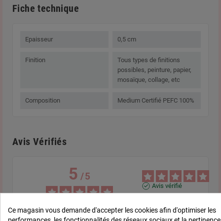
Fiche technique
Epaisseur
0,5 cm
Finition
Tous types de finitions
possibles, peinture, papier,
mosaïque, collage, etc
Composition
Medium Certifié PEFC 100%
Avis Vérifiés
5
/
5
Avis vérifié
Je les 1adore ces petits co
Ils sont parfaits.
Ce magasin vous demande d'accepter les cookies afin d'optimiser les
performances, les fonctionnalités des réseaux sociaux et la pertinence