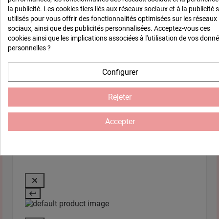
Avis du
29/10/2024
, suite à 
Basé sur
1
avis soumis à un
expérience du
17/10/2024
pa
la publicité. Les cookies tiers liés aux réseaux sociaux et à la publicité 
contrôle
utilisés pour vous offrir des fonctionnalités optimisées sur les réseaux
Voir tous les avis sur ce site
Utile
(0)
Signaler
sociaux, ainsi que des publicités personnalisées. Acceptez-vous ces
cookies ainsi que les implications associées à l'utilisation de vos donn
5
étoiles
1
personnelles ?
4
étoiles
0
1
3
étoiles
0
Configurer
2
étoiles
0
1
étoile
0
Rejeter
Trier les avis
Accepter