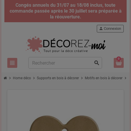
Congés annuels du 31/07 au 18/08 inclus, toute
commande passée après le 30 juillet sera préparée à
la réouverture.
person
Connexion
0
view_headline
search
chevron_right
chevron_right
chevron_right
chevron_right
Home déco
Supports en bois à décorer
Motifs en bois à décorer
P