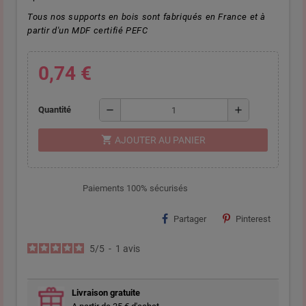
Tous nos supports en bois sont fabriqués en France et à
partir d'un MDF certifié PEFC
0,74 €
remove
add
Quantité
shopping_cart
AJOUTER AU PANIER
Paiements 100% sécurisés
Partager
Pinterest
5
/
5
-
1
avis
Livraison gratuite