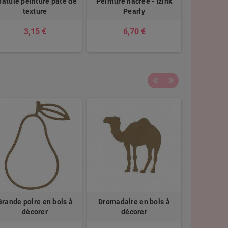
atule peinture pâte de
Peinture nacrée - Izink
texture
Pearly
3,15 €
6,70 €
Grande poire en bois à
Dromadaire en bois à
Carte de Fr
décorer
décorer
bois 