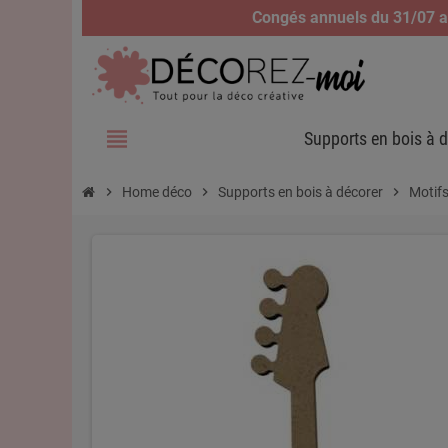
Congés annuels du 31/07 au
view_headline
Supports en bois à d
chevron_right
Home déco
chevron_right
Supports en bois à décorer
chevron_right
Motifs