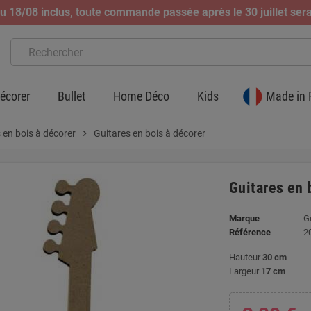
 18/08 inclus, toute commande passée après le 30 juillet sera
écorer
Bullet
Home Déco
Kids
Made in 
 en bois à décorer
chevron_right
Guitares en bois à décorer
Guitares en 
Marque
G
Référence
2
Hauteur
30 cm
Largeur
17 cm