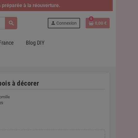
 préparée à la réouverture.
0
search
person
Connexion
0,00 €
France
Blog DIY
bois à décorer
omille
09