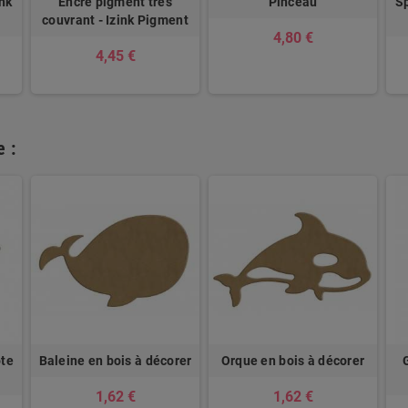
ink
Encre pigment très
Pinceau
Sp
couvrant - Izink Pigment
4,80 €
4,45 €
 :
ote
Baleine en bois à décorer
Orque en bois à décorer
1,62 €
1,62 €