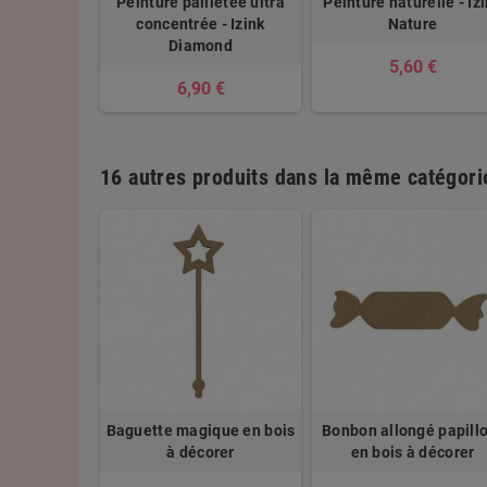
Peinture pailletée ultra
Peinture naturelle - Iz
concentrée - Izink
Nature
Diamond
5,60 €
6,90 €
16 autres produits dans la même catégorie
 en bois à
Baguette magique en bois
Bonbon allongé papill
rer
à décorer
en bois à décorer