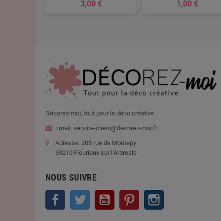
 €
3,00 €
1,00 €
Décorez-moi, tout pour la déco créative
Email: service-client@decorez-moi.fr
Adresse: 205 rue de Montepy
69210 Fleurieux sur l’Arbresle
NOUS SUIVRE
Facebook
Twitter
YouTube
Pinterest
Instagram