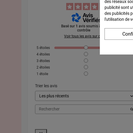
des réseaux soci
publicité sont u
des publicités 
l'utilisation de
Basé sur
1
avis soumis à un
contrôle
Conf
Voir tous les avis sur ce site
5
étoiles
4
étoiles
3
étoiles
2
étoiles
1
étoile
Trier les avis