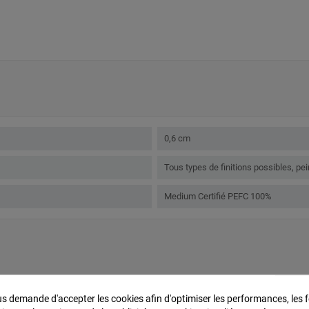
0,6 cm
Tous types de finitions possibles, pei
Medium Certifié PEFC 100%
5
 demande d'accepter les cookies afin d'optimiser les performances, les f
/
5