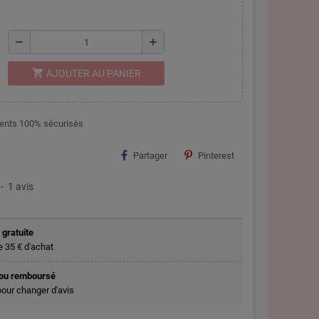
remove
add
shopping_cart
AJOUTER AU PANIER
nts 100% sécurisés
Partager
Pinterest
-
1
avis
 gratuite
de 35 € d'achat
t ou remboursé
pour changer d'avis