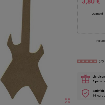
3,80 €
Quantité
Paieme
5
/
5
Livraison
A partir 
Satisfai
14 jours 
zoom_out_map