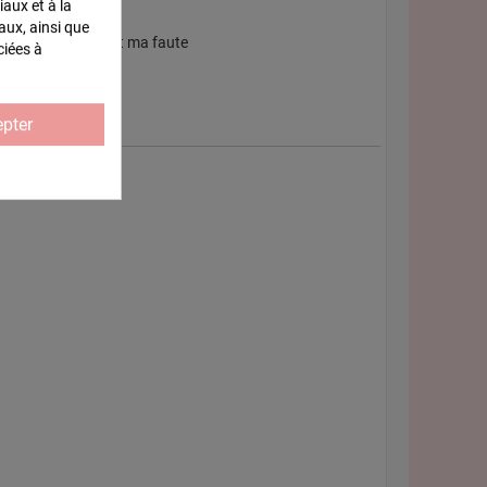
iaux et à la
aux, ainsi que
ès petites mais c'est ma faute
ciées à
pter