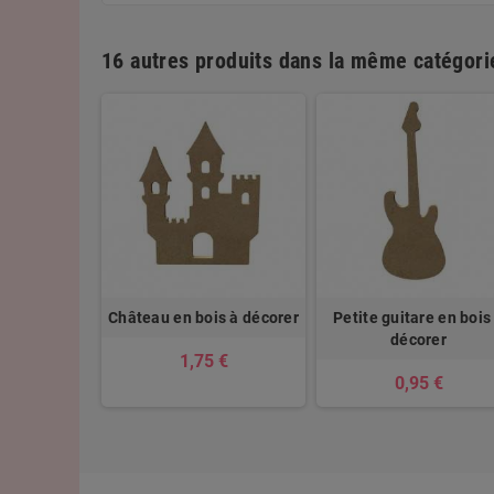
16 autres produits dans la même catégorie
ro de table
Château en bois à décorer
Petite guitare en bois
décorer
décorer
1,75 €
 €
0,95 €