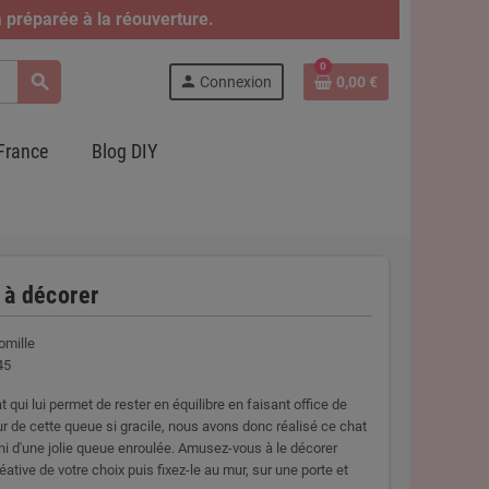
 préparée à la réouverture.
0
search
person
Connexion
0,00 €
France
Blog DIY
 à décorer
omille
45
t qui lui permet de rester en équilibre en faisant office de
ur de cette queue si gracile, nous avons donc réalisé ce chat
ni d'une jolie queue enroulée. Amusez-vous à le décorer
éative de votre choix puis fixez-le au mur, sur une porte et