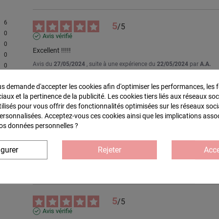
6
5
/
5
0
Avis vérifié
0
Excellent !!!!!
0
Avis du
27/05/2024
, suite à une expérience du
22/05/2024
par
A.A.
0
Utile
(0)
Signaler
 demande d'accepter les cookies afin d'optimiser les performances, les f
aux et la pertinence de la publicité. Les cookies tiers liés aux réseaux soc
tilisés pour vous offrir des fonctionnalités optimisées sur les réseaux soci
5
/
5
personnalisées. Acceptez-vous ces cookies ainsi que les implications asso
Avis vérifié
 vos données personnelles ?
parfait
igurer
Rejeter
Acce
Avis du
24/07/2023
, suite à une expérience du
17/07/2023
par
A.A.
Utile
(0)
Signaler
5
/
5
Avis vérifié