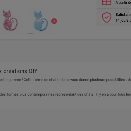
A partir 
Satisfai
chevron_right
14 jours 
s créations DIY
ette gamme ! Cette forme de chat en bois vous donne plusieurs possibilités : d
ou des formes plus contemporaines représentant des chats ! Il y en a pour tou