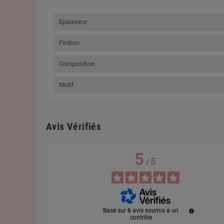
Epaisseur
Finition
Composition
Motif
Avis Vérifiés
5
/
5
Basé sur
6
avis soumis à un
contrôle