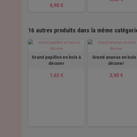
6,90 €
16 autres produits dans la même catégorie
Grand papillon en bois à
Grand ananas en bois
décorer
décorer
1,62 €
3,90 €
en bois à
rer
 €