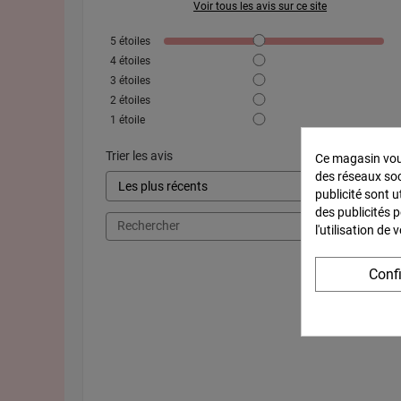
Voir tous les avis sur ce site
5
étoiles
4
étoiles
3
étoiles
2
étoiles
1
étoile
Trier les avis
Ce magasin vous
des réseaux soci
publicité sont u
des publicités 
l'utilisation de
Conf