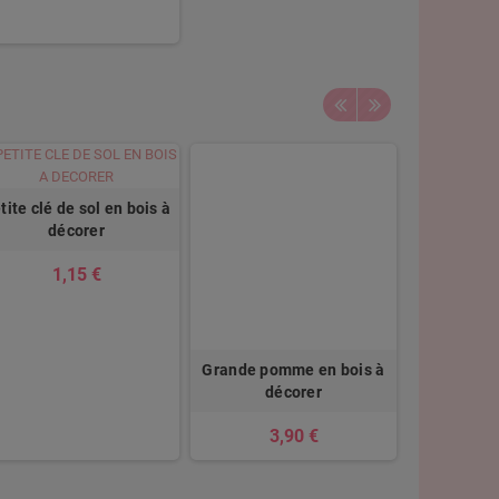
Grande l
tite clé de sol en bois à
dé
décorer
3
1,15 €
Grande pomme en bois à
décorer
3,90 €