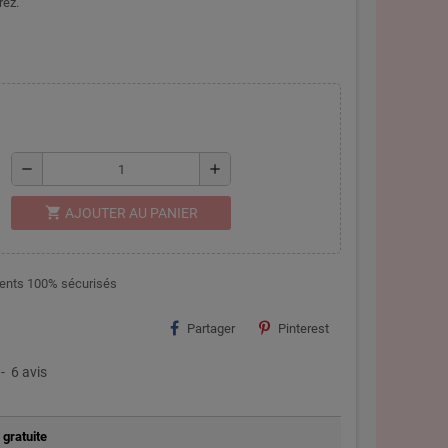
rez.
remove
add
shopping_cart
AJOUTER AU PANIER
nts 100% sécurisés
Partager
Pinterest
-
6
avis
 gratuite