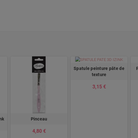
Spatule peinture pâte de
texture
3,15 €
ink
Pinceau
4,80 €