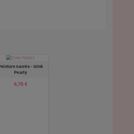
Peinture nacrée - Izink
Pearly
6,70 €