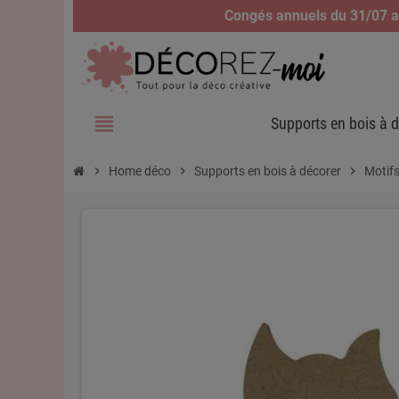
Congés annuels du 31/07 au
view_headline
Supports en bois à d
chevron_right
Home déco
chevron_right
Supports en bois à décorer
chevron_right
Motifs