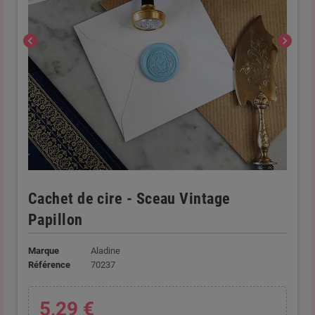
chevron_left
chevron_right
Cachet de cire - Sceau Vintage
Papillon
Marque
Aladine
Référence
70237
5,29 €