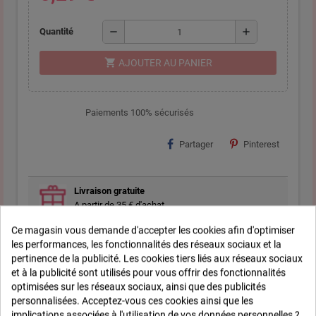
remove
add
Quantité
shopping_cart
AJOUTER AU PANIER
Paiements 100% sécurisés
Partager
Pinterest
Livraison gratuite
A partir de 35 € d'achat
Ce magasin vous demande d'accepter les cookies afin d'optimiser
Satisfait ou remboursé
les performances, les fonctionnalités des réseaux sociaux et la
14 jours pour changer d'avis
pertinence de la publicité. Les cookies tiers liés aux réseaux sociaux
et à la publicité sont utilisés pour vous offrir des fonctionnalités
optimisées sur les réseaux sociaux, ainsi que des publicités
personnalisées. Acceptez-vous ces cookies ainsi que les
Description
implications associées à l'utilisation de vos données personnelles ?